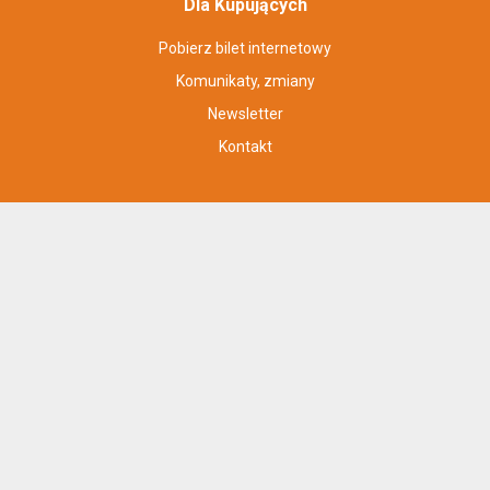
Dla Kupujących
Pobierz bilet internetowy
Komunikaty, zmiany
Newsletter
Kontakt
Regulamin zakupów internetowych
Polityka cookies
Konto prowadzącego
Cennik i informacje o zniżkach
Jak dojechać