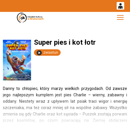
0
Gł
'
0,00
PLN
Super pies i kot łotr
14
52
zwiastun
Danny to chłopiec, który marzy wielkich przygodach. Od zawsze
jego najlepszym kumplem jest pies Charlie – wierny, zabawny i
oddany. Niestety wraz z upływem lat psiak traci wigor i energię
szczeniaka, ma też coraz mniej sił na wspólne zabawy. Wszystko
zmienia się gdy Charlie oraz kot sąsiada – Puszek zostają porwani
przez kosmitów, po czym powracają na Ziemię obdarzeni
prawdziwymi supermocami.