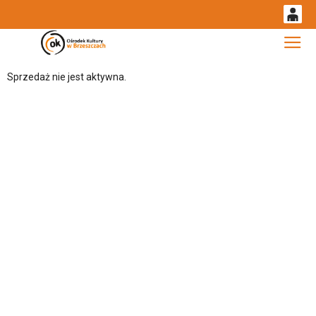
0
Gł
'
0,00
Sprzedaż nie jest aktywna.
PLN
14
53